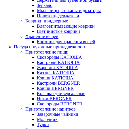
Держатели для туалетной бумаги
Зеркало
Мыльницы, стаканы и дозаторы
Полотенцедержатели
Коврики придверные
Влаговпитывающие коврики
Щетинистые коврики
Хранение вещей
Корзины для хранения вещей
Посуда и кухонные принадлежности
Приготовление пищи
Сковороды КАТЮША
Кастрюли КАТЮША
Жаровни КАТЮША
Казаны КАТЮША
Ковши КАТЮША
Кастрюли BERGNER
Ковши BERGNER
Крышки универсальные
Ножи BERGNER
Сковороды BERGNER
Приготовление напитков
Заварочные чайники
Молочник
Турки