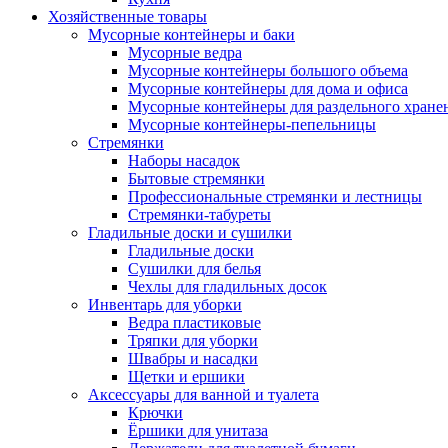
Хозяйственные товары
Мусорные контейнеры и баки
Мусорные ведра
Мусорные контейнеры большого объема
Мусорные контейнеры для дома и офиса
Мусорные контейнеры для раздельного хране
Мусорные контейнеры-пепельницы
Стремянки
Наборы насадок
Бытовые стремянки
Профессиональные стремянки и лестницы
Стремянки-табуреты
Гладильные доски и сушилки
Гладильные доски
Сушилки для белья
Чехлы для гладильных досок
Инвентарь для уборки
Ведра пластиковые
Тряпки для уборки
Швабры и насадки
Щетки и ершики
Аксессуары для ванной и туалета
Крючки
Ёршики для унитаза