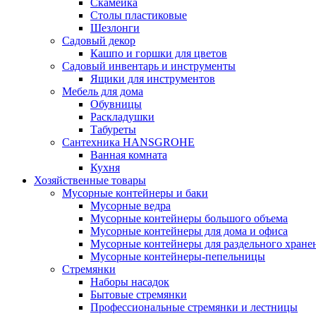
Скамейка
Столы пластиковые
Шезлонги
Садовый декор
Кашпо и горшки для цветов
Садовый инвентарь и инструменты
Ящики для инструментов
Мебель для дома
Обувницы
Раскладушки
Табуреты
Сантехника HANSGROHE
Ванная комната
Кухня
Хозяйственные товары
Мусорные контейнеры и баки
Мусорные ведра
Мусорные контейнеры большого объема
Мусорные контейнеры для дома и офиса
Мусорные контейнеры для раздельного хране
Мусорные контейнеры-пепельницы
Стремянки
Наборы насадок
Бытовые стремянки
Профессиональные стремянки и лестницы