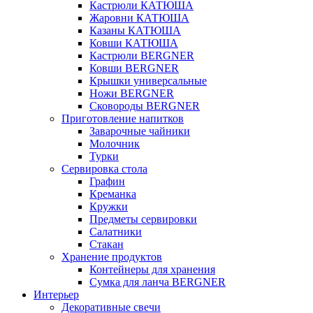
Кастрюли КАТЮША
Жаровни КАТЮША
Казаны КАТЮША
Ковши КАТЮША
Кастрюли BERGNER
Ковши BERGNER
Крышки универсальные
Ножи BERGNER
Сковороды BERGNER
Приготовление напитков
Заварочные чайники
Молочник
Турки
Сервировка стола
Графин
Креманка
Кружки
Предметы сервировки
Салатники
Стакан
Хранение продуктов
Контейнеры для хранения
Сумка для ланча BERGNER
Интерьер
Декоративные свечи