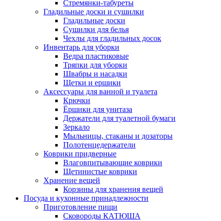
Стремянки-табуреты
Гладильные доски и сушилки
Гладильные доски
Сушилки для белья
Чехлы для гладильных досок
Инвентарь для уборки
Ведра пластиковые
Тряпки для уборки
Швабры и насадки
Щетки и ершики
Аксессуары для ванной и туалета
Крючки
Ёршики для унитаза
Держатели для туалетной бумаги
Зеркало
Мыльницы, стаканы и дозаторы
Полотенцедержатели
Коврики придверные
Влаговпитывающие коврики
Щетинистые коврики
Хранение вещей
Корзины для хранения вещей
Посуда и кухонные принадлежности
Приготовление пищи
Сковороды КАТЮША