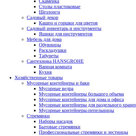
Скамейка
Столы пластиковые
Шезлонги
Садовый декор
Кашпо и горшки для цветов
Садовый инвентарь и инструменты
Ящики для инструментов
Мебель для дома
Обувницы
Раскладушки
Табуреты
Сантехника HANSGROHE
Ванная комната
Кухня
Хозяйственные товары
Мусорные контейнеры и баки
Мусорные ведра
Мусорные контейнеры большого объема
Мусорные контейнеры для дома и офиса
Мусорные контейнеры для раздельного хране
Мусорные контейнеры-пепельницы
Стремянки
Наборы насадок
Бытовые стремянки
Профессиональные стремянки и лестницы