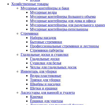
Хозяйственные товары
Мусорные контейнеры и баки
Мусорные ведра
Мусорные контейнеры большого объема
Мусорные контейнеры для дома и офиса
Мусорные контейнеры для раздельного хране
Мусорные контейнеры-пепельницы
Стремянки
Наборы насадок
Бытовые стремянки
Профессиональные стремянки и лестницы
Стремянки-табуреты
Гладильные доски и сушилки
Гладильные доски
Сушилки для белья
Чехлы для гладильных досок
Инвентарь для уборки
Ведра пластиковые
Тряпки для уборки
Швабры и насадки
Щетки и ершики
Аксессуары для ванной и туалета
Крючки
Ёршики для унитаза