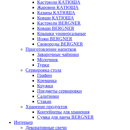
Кастрюли КАТЮША
Жаровни КАТЮША
Казаны КАТЮША
Ковши КАТЮША
Кастрюли BERGNER
Ковши BERGNER
Крышки универсальные
Ножи BERGNER
Сковороды BERGNER
Приготовление напитков
Заварочные чайники
Молочник
Турки
Сервировка стола
Графин
Креманка
Кружки
Предметы сервировки
Салатники
Стакан
Хранение продуктов
Контейнеры для хранения
Сумка для ланча BERGNER
Интерьер
Декоративные свечи