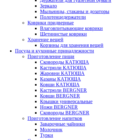
Держатели для туалетной бумаги
Зеркало
Мыльницы, стаканы и дозаторы
Полотенцедержатели
Коврики придверные
Влаговпитывающие коврики
Щетинистые коврики
Хранение вещей
Корзины для хранения вещей
Посуда и кухонные принадлежности
Приготовление пищи
Сковороды КАТЮША
Кастрюли КАТЮША
Жаровни КАТЮША
Казаны КАТЮША
Ковши КАТЮША
Кастрюли BERGNER
Ковши BERGNER
Крышки универсальные
Ножи BERGNER
Сковороды BERGNER
Приготовление напитков
Заварочные чайники
Молочник
Турки