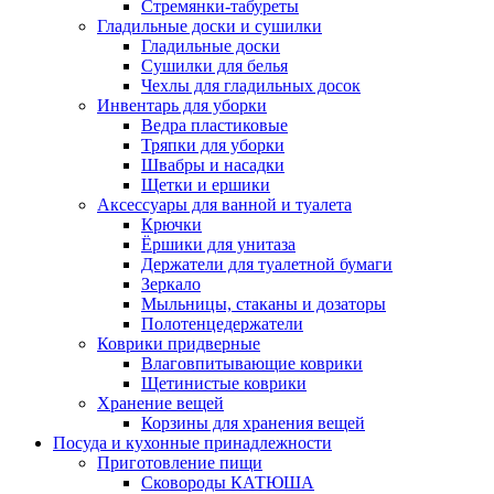
Стремянки-табуреты
Гладильные доски и сушилки
Гладильные доски
Сушилки для белья
Чехлы для гладильных досок
Инвентарь для уборки
Ведра пластиковые
Тряпки для уборки
Швабры и насадки
Щетки и ершики
Аксессуары для ванной и туалета
Крючки
Ёршики для унитаза
Держатели для туалетной бумаги
Зеркало
Мыльницы, стаканы и дозаторы
Полотенцедержатели
Коврики придверные
Влаговпитывающие коврики
Щетинистые коврики
Хранение вещей
Корзины для хранения вещей
Посуда и кухонные принадлежности
Приготовление пищи
Сковороды КАТЮША