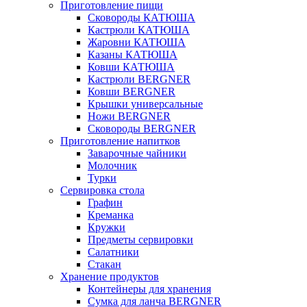
Приготовление пищи
Сковороды КАТЮША
Кастрюли КАТЮША
Жаровни КАТЮША
Казаны КАТЮША
Ковши КАТЮША
Кастрюли BERGNER
Ковши BERGNER
Крышки универсальные
Ножи BERGNER
Сковороды BERGNER
Приготовление напитков
Заварочные чайники
Молочник
Турки
Сервировка стола
Графин
Креманка
Кружки
Предметы сервировки
Салатники
Стакан
Хранение продуктов
Контейнеры для хранения
Сумка для ланча BERGNER