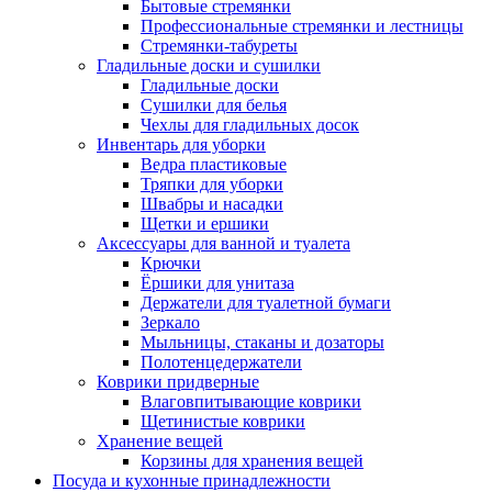
Бытовые стремянки
Профессиональные стремянки и лестницы
Стремянки-табуреты
Гладильные доски и сушилки
Гладильные доски
Сушилки для белья
Чехлы для гладильных досок
Инвентарь для уборки
Ведра пластиковые
Тряпки для уборки
Швабры и насадки
Щетки и ершики
Аксессуары для ванной и туалета
Крючки
Ёршики для унитаза
Держатели для туалетной бумаги
Зеркало
Мыльницы, стаканы и дозаторы
Полотенцедержатели
Коврики придверные
Влаговпитывающие коврики
Щетинистые коврики
Хранение вещей
Корзины для хранения вещей
Посуда и кухонные принадлежности