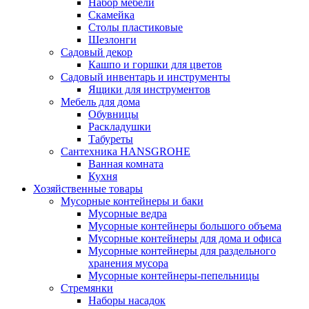
Набор мебели
Скамейка
Столы пластиковые
Шезлонги
Садовый декор
Кашпо и горшки для цветов
Садовый инвентарь и инструменты
Ящики для инструментов
Мебель для дома
Обувницы
Раскладушки
Табуреты
Сантехника HANSGROHE
Ванная комната
Кухня
Хозяйственные товары
Мусорные контейнеры и баки
Мусорные ведра
Мусорные контейнеры большого объема
Мусорные контейнеры для дома и офиса
Мусорные контейнеры для раздельного
хранения мусора
Мусорные контейнеры-пепельницы
Стремянки
Наборы насадок