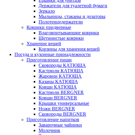
Ёршики для унитаза
Держатели для туалетной бумаги
Зеркало
Мыльницы, стаканы и дозаторы
Полотенцедержатели
Коврики придверные
Влаговпитывающие коврики
Щетинистые коврики
Хранение вещей
Корзины для хранения вещей
Посуда и кухонные принадлежности
Приготовление пищи
Сковороды КАТЮША
Кастрюли КАТЮША
Жаровни КАТЮША
Казаны КАТЮША
Ковши КАТЮША
Кастрюли BERGNER
Ковши BERGNER
Крышки универсальные
Ножи BERGNER
Сковороды BERGNER
Приготовление напитков
Заварочные чайники
Молочник