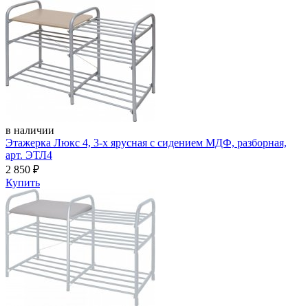
в наличии
Этажерка Люкс 4, 3-х ярусная с сидением МДФ, разборная,
арт. ЭТЛ4
2 850
₽
Купить