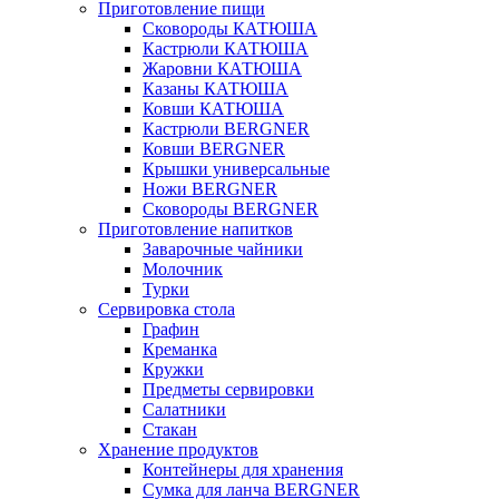
Приготовление пищи
Сковороды КАТЮША
Кастрюли КАТЮША
Жаровни КАТЮША
Казаны КАТЮША
Ковши КАТЮША
Кастрюли BERGNER
Ковши BERGNER
Крышки универсальные
Ножи BERGNER
Сковороды BERGNER
Приготовление напитков
Заварочные чайники
Молочник
Турки
Сервировка стола
Графин
Креманка
Кружки
Предметы сервировки
Салатники
Стакан
Хранение продуктов
Контейнеры для хранения
Сумка для ланча BERGNER