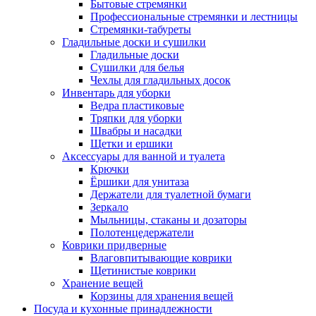
Бытовые стремянки
Профессиональные стремянки и лестницы
Стремянки-табуреты
Гладильные доски и сушилки
Гладильные доски
Сушилки для белья
Чехлы для гладильных досок
Инвентарь для уборки
Ведра пластиковые
Тряпки для уборки
Швабры и насадки
Щетки и ершики
Аксессуары для ванной и туалета
Крючки
Ёршики для унитаза
Держатели для туалетной бумаги
Зеркало
Мыльницы, стаканы и дозаторы
Полотенцедержатели
Коврики придверные
Влаговпитывающие коврики
Щетинистые коврики
Хранение вещей
Корзины для хранения вещей
Посуда и кухонные принадлежности