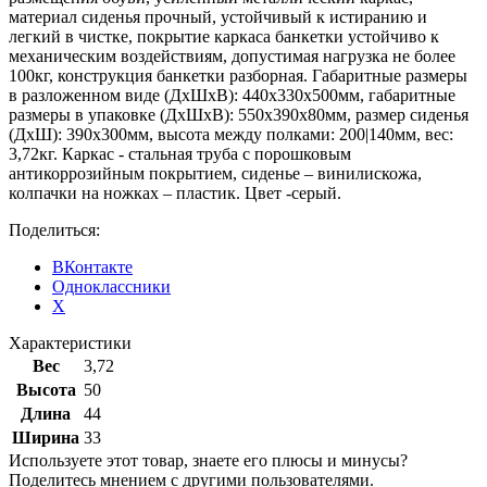
материал сиденья прочный, устойчивый к истиранию и
легкий в чистке, покрытие каркаса банкетки устойчиво к
механическим воздействиям, допустимая нагрузка не более
100кг, конструкция банкетки разборная. Габаритные размеры
в разложенном виде (ДхШхВ): 440х330х500мм, габаритные
размеры в упаковке (ДхШхВ): 550х390х80мм, размер сиденья
(ДхШ): 390х300мм, высота между полками: 200|140мм, вес:
3,72кг. Каркас - стальная труба с порошковым
антикоррозийным покрытием, сиденье – винилискожа,
колпачки на ножках – пластик. Цвет -серый.
Поделиться:
ВКонтакте
Одноклассники
X
Характеристики
Вес
3,72
Высота
50
Длина
44
Ширина
33
Используете этот товар, знаете его плюсы и минусы?
Поделитесь мнением с другими пользователями.