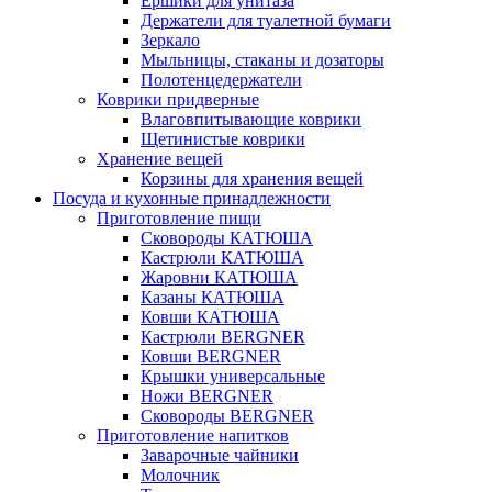
Ёршики для унитаза
Держатели для туалетной бумаги
Зеркало
Мыльницы, стаканы и дозаторы
Полотенцедержатели
Коврики придверные
Влаговпитывающие коврики
Щетинистые коврики
Хранение вещей
Корзины для хранения вещей
Посуда и кухонные принадлежности
Приготовление пищи
Сковороды КАТЮША
Кастрюли КАТЮША
Жаровни КАТЮША
Казаны КАТЮША
Ковши КАТЮША
Кастрюли BERGNER
Ковши BERGNER
Крышки универсальные
Ножи BERGNER
Сковороды BERGNER
Приготовление напитков
Заварочные чайники
Молочник