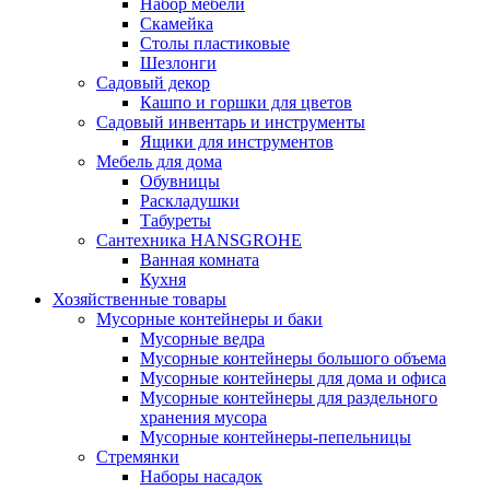
Набор мебели
Скамейка
Столы пластиковые
Шезлонги
Садовый декор
Кашпо и горшки для цветов
Садовый инвентарь и инструменты
Ящики для инструментов
Мебель для дома
Обувницы
Раскладушки
Табуреты
Сантехника HANSGROHE
Ванная комната
Кухня
Хозяйственные товары
Мусорные контейнеры и баки
Мусорные ведра
Мусорные контейнеры большого объема
Мусорные контейнеры для дома и офиса
Мусорные контейнеры для раздельного
хранения мусора
Мусорные контейнеры-пепельницы
Стремянки
Наборы насадок