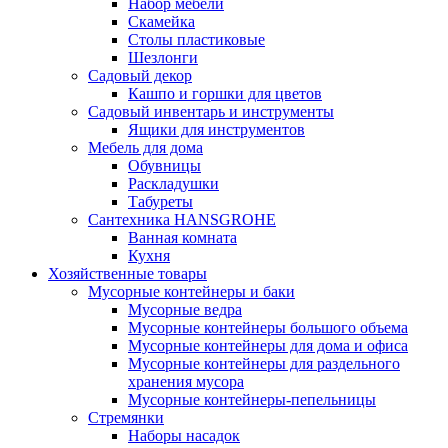
Набор мебели
Скамейка
Столы пластиковые
Шезлонги
Садовый декор
Кашпо и горшки для цветов
Садовый инвентарь и инструменты
Ящики для инструментов
Мебель для дома
Обувницы
Раскладушки
Табуреты
Сантехника HANSGROHE
Ванная комната
Кухня
Хозяйственные товары
Мусорные контейнеры и баки
Мусорные ведра
Мусорные контейнеры большого объема
Мусорные контейнеры для дома и офиса
Мусорные контейнеры для раздельного
хранения мусора
Мусорные контейнеры-пепельницы
Стремянки
Наборы насадок