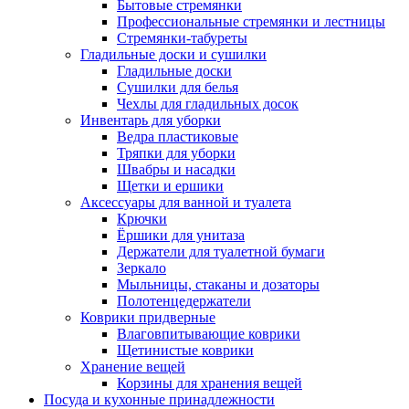
Бытовые стремянки
Профессиональные стремянки и лестницы
Стремянки-табуреты
Гладильные доски и сушилки
Гладильные доски
Сушилки для белья
Чехлы для гладильных досок
Инвентарь для уборки
Ведра пластиковые
Тряпки для уборки
Швабры и насадки
Щетки и ершики
Аксессуары для ванной и туалета
Крючки
Ёршики для унитаза
Держатели для туалетной бумаги
Зеркало
Мыльницы, стаканы и дозаторы
Полотенцедержатели
Коврики придверные
Влаговпитывающие коврики
Щетинистые коврики
Хранение вещей
Корзины для хранения вещей
Посуда и кухонные принадлежности