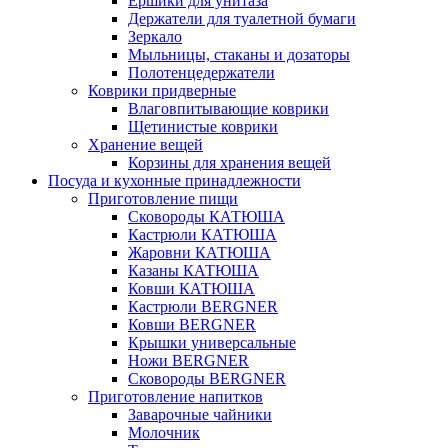
Ёршики для унитаза
Держатели для туалетной бумаги
Зеркало
Мыльницы, стаканы и дозаторы
Полотенцедержатели
Коврики придверные
Влаговпитывающие коврики
Щетинистые коврики
Хранение вещей
Корзины для хранения вещей
Посуда и кухонные принадлежности
Приготовление пищи
Сковороды КАТЮША
Кастрюли КАТЮША
Жаровни КАТЮША
Казаны КАТЮША
Ковши КАТЮША
Кастрюли BERGNER
Ковши BERGNER
Крышки универсальные
Ножи BERGNER
Сковороды BERGNER
Приготовление напитков
Заварочные чайники
Молочник