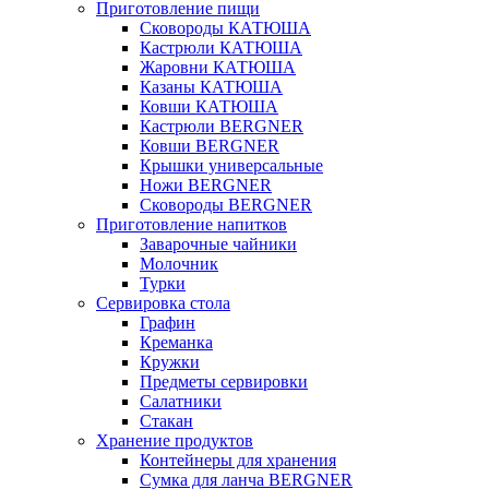
Приготовление пищи
Сковороды КАТЮША
Кастрюли КАТЮША
Жаровни КАТЮША
Казаны КАТЮША
Ковши КАТЮША
Кастрюли BERGNER
Ковши BERGNER
Крышки универсальные
Ножи BERGNER
Сковороды BERGNER
Приготовление напитков
Заварочные чайники
Молочник
Турки
Сервировка стола
Графин
Креманка
Кружки
Предметы сервировки
Салатники
Стакан
Хранение продуктов
Контейнеры для хранения
Сумка для ланча BERGNER