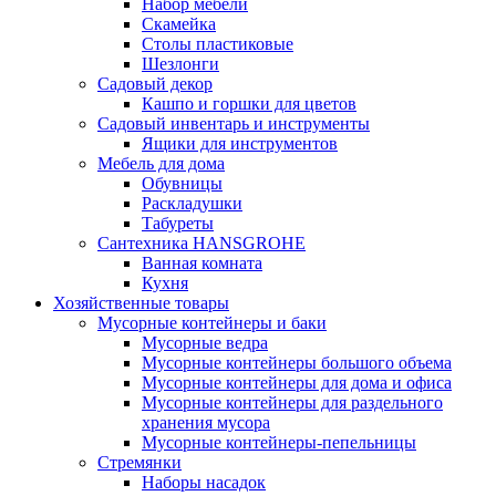
Набор мебели
Скамейка
Столы пластиковые
Шезлонги
Садовый декор
Кашпо и горшки для цветов
Садовый инвентарь и инструменты
Ящики для инструментов
Мебель для дома
Обувницы
Раскладушки
Табуреты
Сантехника HANSGROHE
Ванная комната
Кухня
Хозяйственные товары
Мусорные контейнеры и баки
Мусорные ведра
Мусорные контейнеры большого объема
Мусорные контейнеры для дома и офиса
Мусорные контейнеры для раздельного
хранения мусора
Мусорные контейнеры-пепельницы
Стремянки
Наборы насадок