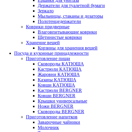
Ёршики для унитаза
Держатели для туалетной бумаги
Зеркало
Мыльницы, стаканы и дозаторы
Полотенцедержатели
Коврики придверные
Влаговпитывающие коврики
Щетинистые коврики
Хранение вещей
Корзины для хранения вещей
Посуда и кухонные принадлежности
Приготовление пищи
Сковороды КАТЮША
Кастрюли КАТЮША
Жаровни КАТЮША
Казаны КАТЮША
Ковши КАТЮША
Кастрюли BERGNER
Ковши BERGNER
Крышки универсальные
Ножи BERGNER
Сковороды BERGNER
Приготовление напитков
Заварочные чайники
Молочник