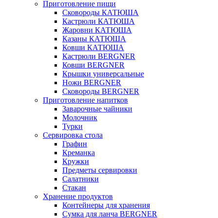
Приготовление пищи
Сковороды КАТЮША
Кастрюли КАТЮША
Жаровни КАТЮША
Казаны КАТЮША
Ковши КАТЮША
Кастрюли BERGNER
Ковши BERGNER
Крышки универсальные
Ножи BERGNER
Сковороды BERGNER
Приготовление напитков
Заварочные чайники
Молочник
Турки
Сервировка стола
Графин
Креманка
Кружки
Предметы сервировки
Салатники
Стакан
Хранение продуктов
Контейнеры для хранения
Сумка для ланча BERGNER