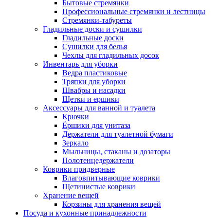
Бытовые стремянки
Профессиональные стремянки и лестницы
Стремянки-табуреты
Гладильные доски и сушилки
Гладильные доски
Сушилки для белья
Чехлы для гладильных досок
Инвентарь для уборки
Ведра пластиковые
Тряпки для уборки
Швабры и насадки
Щетки и ершики
Аксессуары для ванной и туалета
Крючки
Ёршики для унитаза
Держатели для туалетной бумаги
Зеркало
Мыльницы, стаканы и дозаторы
Полотенцедержатели
Коврики придверные
Влаговпитывающие коврики
Щетинистые коврики
Хранение вещей
Корзины для хранения вещей
Посуда и кухонные принадлежности